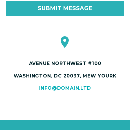


AVENUE NORTHWEST #100
WASHINGTON, DC 20037, MEW YOURK
INFO@DOMAIN.LTD